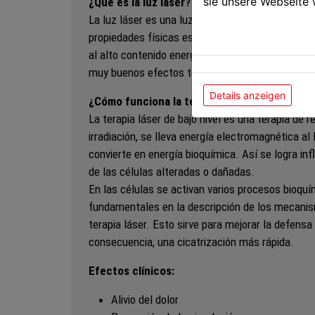
sie unsere Webseite 
¿Qué es la luz láser?
La luz láser es una luz con propiedades especial
propiedades físicas es muy energética, puede ser 
al alto contenido energético y las propiedades e
muy buenos efectos terapéuticos en ciertas en
Details anzeigen
¿Cómo funciona la terapia de láser suave?
La terapia láser de bajo nivel es una terapia de r
irradiación, se lleva energía electromagnética al l
convierte en energía bioquímica. Así se logra inf
de las células alteradas o dañadas.
En las células se activan varios procesos bioquí
fundamentales en la descripción de los mecanis
terapia láser. Esto sirve para mejorar la defensa
consecuencia, una cicatrización más rápida.
Efectos clínicos:
Alivio del dolor