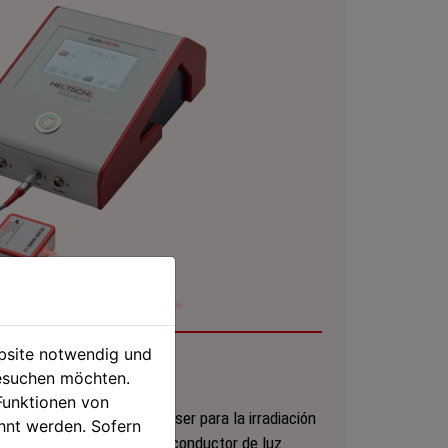
ebsite notwendig und
Haemo-Laser®
esuchen möchten.
Funktionen von
za la energía de la luz láser para la irradiación
hnt werden. Sofern
áser se guía a través de un conductor de luz