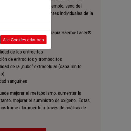
tamente en una vena (por ejemplo, vena del
amente sobre los componentes individuales de la
n lograrse a través de la terapia Haemo-Laser®
Alle Cookies erlauben
dad de los eritrocitos
ión de eritrocitos y trombocitos
dad de la „nube“ extracelular (capa límite
eo)
idad sanguínea
ede mejorar el metabolismo, aumentar la
o tanto, mejorar el suministro de oxígeno. Estas
strarse claramente a través de análisis de