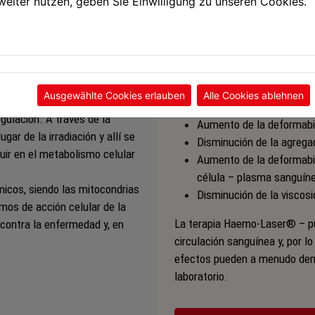
weiter nutzen, geben Sie Einwilligung zu unseren Cookies.
especial de un solo uso direc
es. Esta luz, que debido a sus
antebrazo) y actúa así direct
visible o no visible. Gracias
sangre.
speciales, se logra obtener
fermedades.
Los siguientes efectos puede
–:
Ausgewählte Cookies erlauben
Alle Cookies ablehnen
egulación. A través de la
Aumento de la deformabili
ugar de la irradiación y allí se
Disminución de la agregac
luir en el metabolismo celular
Aumento de la deformabili
célula – plasma sanguín
micos, siendo las mitocondrias
Disminución de la viscos
mos de acción celular de la
La terapia Haemo-Laser® – pu
 contra la enfermedad y, en
circulación sanguínea y, por l
efectos pueden a menudo demo
laboratorio.