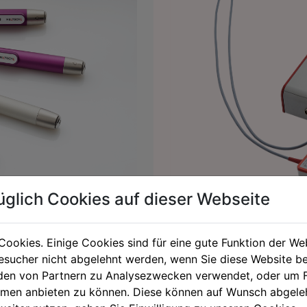
üglich Cookies auf dieser Webseite
Cookies. Einige Cookies sind für eine gute Funktion der W
Modo de acción 
a láser de bajo
sucher nicht abgelehnt werden, wenn Sie diese Website b
pie)
en von Partnern zu Analysezwecken verwendet, oder um 
La terapia Haemo-Laser® – utili
ormen anbieten zu können. Diese können auf Wunsch abgele
directa de la sangre. La luz l