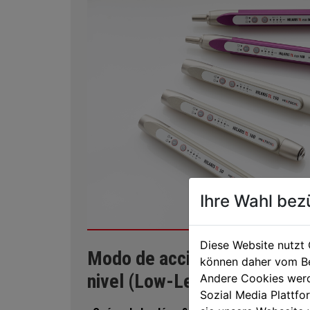
Ihre Wahl bez
Diese Website nutzt 
Modo de acción LLLT - Terapi
können daher vom Be
nivel (Low-Level-Laserthera
Andere Cookies werd
Sozial Media Plattf