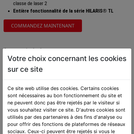
classe de laser 2
Entière fonctionnalité de la série HILARIS® TL
COMMANDEZ MAINTENANT
Compteur intégré
Votre choix concernant les cookies
Six périodes de thérapie au choix offre une application
confortable et faible avec le HILARIS® TL eco. Une simple
sur ce site
touche courte mise en route le rayon laser après le choix du
temps. Une manoeuvre constante de la touche n’est plus
nécessaire.
Ce site web utilise des cookies. Certains cookies
sont nécessaires au bon fonctionnement du site et
Rayonnement d’une surface sans pertes
ne peuvent donc pas être rejetés par le visiteur si
Le HILARIS® TL eco émet le rayonnement laser visible
vous souhaitez visiter ce site. D'autres cookies sont
absolument sans pertes, comme il n’y a pas besoin du raccord
utilisés par des partenaires à des fins d'analyse ou
pour l’élargissement du rayon.
pour offrir des fonctions de plateformes de réseaux
sociaux. Ceux-ci peuvent être rejetés si vous le