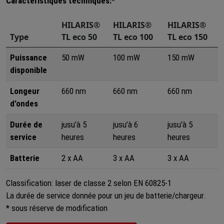
Caractéristiques techniques:*
HILARIS®
HILARIS®
HILARIS®
Type
TL eco 50
TL eco 100
TL eco 150
Puissance
50 mW
100 mW
150 mW
disponible
Longeur
660 nm
660 nm
660 nm
d’ondes
Durée de
jusu’à 5
jusu’à 6
jusu’à 5
service
heures
heures
heures
Batterie
2 x AA
3 x AA
3 x AA
Classification: laser de classe 2 selon EN 60825-1
La durée de service donnée pour un jeu de batterie/chargeur.
* sous réserve de modification