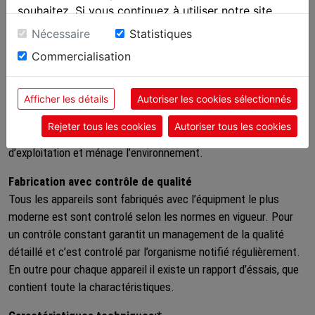
Design ergonomique
souhaitez. Si vous continuez à utiliser notre site
Le HILARIS® TL eco combine la manipulation simple éprouvé
Web, vous donnez votre consentement à nos
Nécessaire
Statistiques
de longue date avec la connaissance dernière d’ergonomie.
cookies.
L’application avec le HILARIS® TL eco est faible et relaxé.
Commercialisation
Coûts d’utilisation très réduits
Afficher les détails
Autoriser les cookies sélectionnés
Par l’utilisation de batteries standards ou chargeurs batterie on
reduit des coûts doublement: traitement trés longue avec un
Rejeter tous les cookies
Autoriser tous les cookies
set de batteries ou chargeurs batterie réduisent les frais
d’exploitation et ménage l’environnement.
Fabrication avec contrôle de qualité
Tous les appareils sont fabriqués avec l’équipment le plus
moderne est sont controlé selon les normes en vigueur. Pour
un contrôle constant garantit un management de la qualité
détaillé et c’est controlé par l’organisme notifié régulièrement.
En outre pour chaque appareil il existe un rapport d’éssais, que
contient toute la charactéristiques.