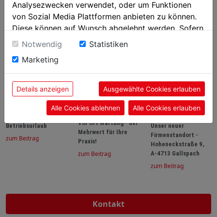
Analysezwecken verwendet, oder um Funktionen
von Sozial Media Plattformen anbieten zu können.
Zufriedenheit
100%
Diese können auf Wunsch abgelehnt werden. Sofern
sie unsere Webseite weiter nutzen, geben Sie
Notwendig
Statistiken
Einwilligung zu unseren Cookies.
weitere Beiträge
Marketing
Details anzeigen
Ausgewählte Cookies erlauben
Alle Cookies ablehnen
Alle Cookies erlauben
Vor Ort Wartung - der
Betriebsurlaub
Unser neuer
Mehrwert für Ihre
Firmenstandort -
zum Beitrag
Praxis!
Hoheneckstraße 9,
zum Beitrag
A-4713 Gallspach
zum Beitrag
Kontakt