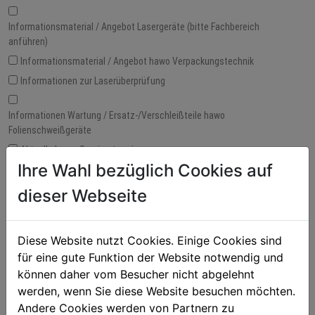
Informationsmaterial / Angebot Lasergeräte (bitte Fachbereich
anführen)
Informationsmaterial / Angebot hawo Verpackungstechnik
Informationen zur Laserüberprüfung
Informationen Wartung / Ersatz-/Verschleißteile hawo
Folienschweißgeräte
Aktuelle Laser-Seminartermine
Ihre Wahl bezüglich Cookies auf
Informationen zur Validierung (Bereich Verpackungstechnik)
Besuch AußendienstmitarbeiterIn
dieser Webseite
Diese Website nutzt Cookies. Einige Cookies sind
für eine gute Funktion der Website notwendig und
können daher vom Besucher nicht abgelehnt
Ja, ich möchte einen Newsletter erhalten. Sie können den
werden, wenn Sie diese Website besuchen möchten.
Newsletter jederzeit kostenfrei abstellen!
Andere Cookies werden von Partnern zu