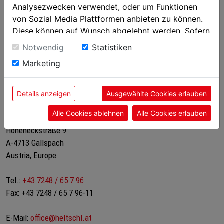
Ja, ich habe die
Datenschutzerklärung
gelesen und bin damit
Analysezwecken verwendet, oder um Funktionen
einverstanden!*
von Sozial Media Plattformen anbieten zu können.
Diese können auf Wunsch abgelehnt werden. Sofern
sie unsere Webseite weiter nutzen, geben Sie
Notwendig
Statistiken
Senden
Einwilligung zu unseren Cookies.
Marketing
Details anzeigen
Ausgewählte Cookies erlauben
Alle Cookies ablehnen
Alle Cookies erlauben
Heltschl GmbH
Hoheneckstraße 9
A-4713 Gallspach
Austria, Europe
Tel.:
+43 7248 / 65 7 96
Fax: +43 7248 / 65 7 96-11
E-Mail:
office@heltschl.at